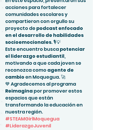
En este espacio, presentaron sus 
acciones para fortalecer 
comunidades escolares y 
compartieron con orgullo su 
proyecto de 
podcast enfocado 
en el desarrollo de habilidades 
socioemocionales
. 🎙💡
Este encuentro busca 
potenciar 
el liderazgo estudiantil
, 
motivando a que cada joven se 
reconozca como 
agente de 
cambio
 en Moquegua. 🚀
💙 Agradecemos al programa 
Reimagina
 por promover estos 
espacios que están 
transformando la educación en 
nuestra región.
#STEAMGirlMoquegua
#LiderazgoJuvenil