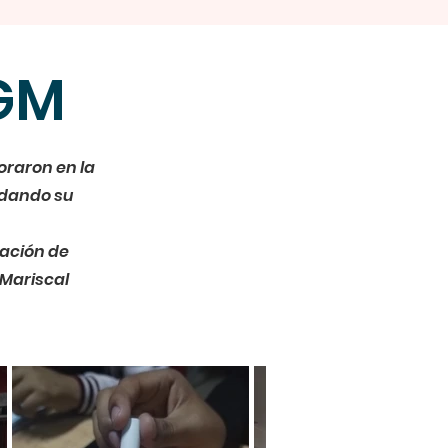
SGM
oraron en la
lidando su
pación de
 Mariscal