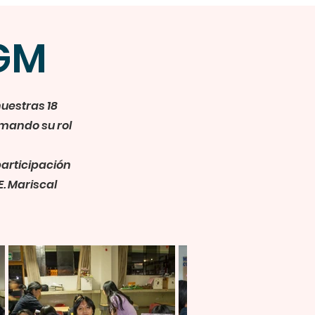
SGM
nuestras 18
rmando su rol
participación
E. Mariscal