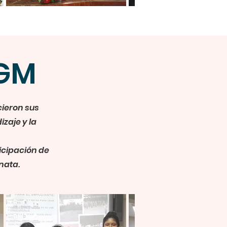
SGM
cieron sus
zaje y la
ticipación de
nata.