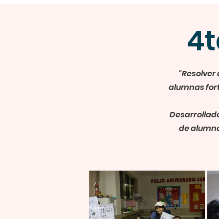
4t
"Resolver 
alumnas fort
Desarrollado
de alumnas