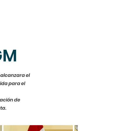
cubre STEAM
Equipo
Blog
GM
 alcanzara el
ida para el
pación de
ta.