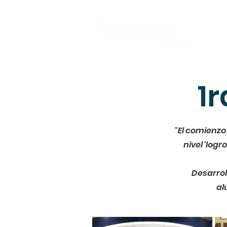
1
"El comienzo
nivel ‘log
Desarrol
al