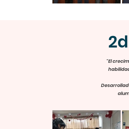
2d
"El creci
habilida
Desarrollado
alumn