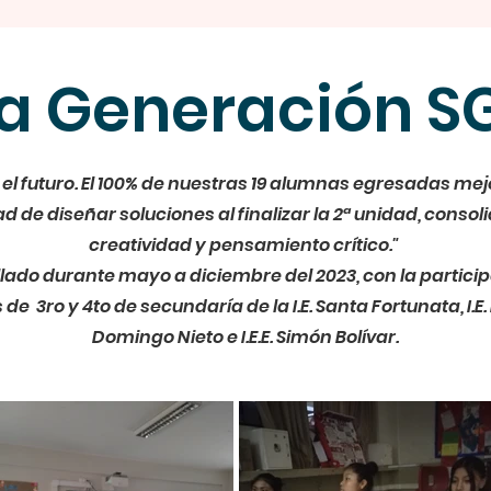
a Generación 
el futuro. El 100% de nuestras 19 alumnas egresadas mej
 de diseñar soluciones al finalizar la 2ª unidad, conso
creatividad y pensamiento crítico."
lado durante mayo a diciembre del 2023, con la partici
e 3ro y 4to de secundaría de la I.E. Santa Fortunata, I.E.
Domingo Nieto e I.E.E. Simón Bolívar.